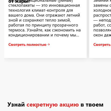
Мультифункциональные (умные)
Зимний 
от жары?
стеклопакеты — это инновационная
замены с
технология климат-контроля для
холодное
вашего дома. Они отражают летний
распрос
зной и сохраняют тепло зимой,
— непод
работая по принципу прозрачного
работ, 
термоса. Узнайте, как сэкономить на
позволя
кондиционировании и почему мы
окон даж
устанавливаем такие умные стекла в
Давайте
Смотреть полностью
Смотреть
подарок при...
зимнего 
Узнай
секретную акцию
в твоем